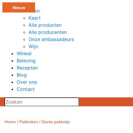
Home
Bestseller
Bestseller
Nieuw
Producten
Kaart
Alle producten
Alle producenten
Onze ambassadeurs
Wijn
Winkel
Beleving
Recepten
Blog
Over ons
Contact
Home
/
Pakketten
/ Gents pakketje